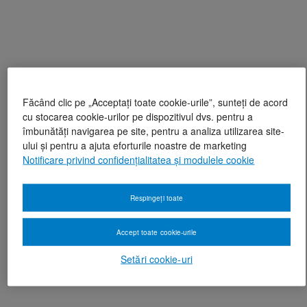
Făcând clic pe „Acceptați toate cookie-urile”, sunteți de acord
cu stocarea cookie-urilor pe dispozitivul dvs. pentru a
îmbunătăți navigarea pe site, pentru a analiza utilizarea site-
ului și pentru a ajuta eforturile noastre de marketing
Notificare privind confidențialitatea și modulele cookie
Respingeți toate
Accept toate cookie-urile
Setări cookie-uri