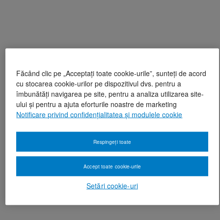
Făcând clic pe „Acceptați toate cookie-urile”, sunteți de acord
cu stocarea cookie-urilor pe dispozitivul dvs. pentru a
îmbunătăți navigarea pe site, pentru a analiza utilizarea site-
ului și pentru a ajuta eforturile noastre de marketing
Notificare privind confidențialitatea și modulele cookie
Respingeți toate
Accept toate cookie-urile
Setări cookie-uri