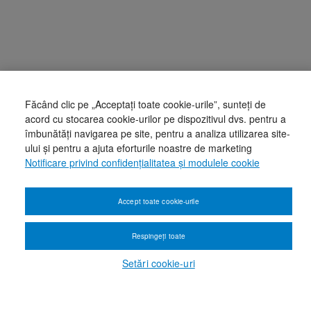
Făcând clic pe „Acceptați toate cookie-urile”, sunteți de
acord cu stocarea cookie-urilor pe dispozitivul dvs. pentru a
îmbunătăți navigarea pe site, pentru a analiza utilizarea site-
ului și pentru a ajuta eforturile noastre de marketing
Notificare privind confidențialitatea și modulele cookie
Accept toate cookie-urile
Respingeți toate
Setări cookie-uri