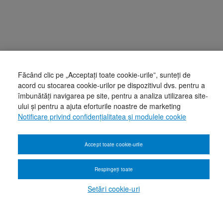
Făcând clic pe „Acceptați toate cookie-urile”, sunteți de
acord cu stocarea cookie-urilor pe dispozitivul dvs. pentru a
îmbunătăți navigarea pe site, pentru a analiza utilizarea site-
ului și pentru a ajuta eforturile noastre de marketing
Notificare privind confidențialitatea și modulele cookie
Accept toate cookie-urile
Respingeți toate
Setări cookie-uri