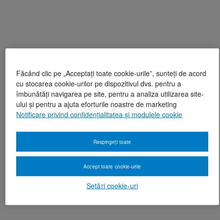
Făcând clic pe „Acceptați toate cookie-urile”, sunteți de acord
cu stocarea cookie-urilor pe dispozitivul dvs. pentru a
îmbunătăți navigarea pe site, pentru a analiza utilizarea site-
ului și pentru a ajuta eforturile noastre de marketing
Notificare privind confidențialitatea și modulele cookie
Respingeți toate
Accept toate cookie-urile
Setări cookie-uri