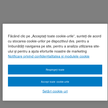
Făcând clic pe „Acceptați toate cookie-urile”, sunteți de acord
cu stocarea cookie-urilor pe dispozitivul dvs. pentru a
îmbunătăți navigarea pe site, pentru a analiza utilizarea site-
ului și pentru a ajuta eforturile noastre de marketing
Notificare privind confidențialitatea și modulele cookie
Respingeți toate
Accept toate cookie-urile
Setări cookie-uri