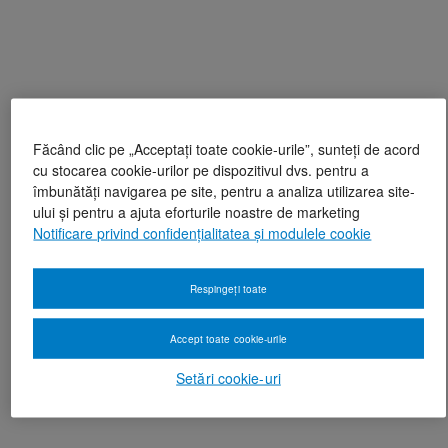
Făcând clic pe „Acceptați toate cookie-urile”, sunteți de acord
cu stocarea cookie-urilor pe dispozitivul dvs. pentru a
îmbunătăți navigarea pe site, pentru a analiza utilizarea site-
ului și pentru a ajuta eforturile noastre de marketing
Notificare privind confidențialitatea și modulele cookie
Respingeți toate
Accept toate cookie-urile
Setări cookie-uri