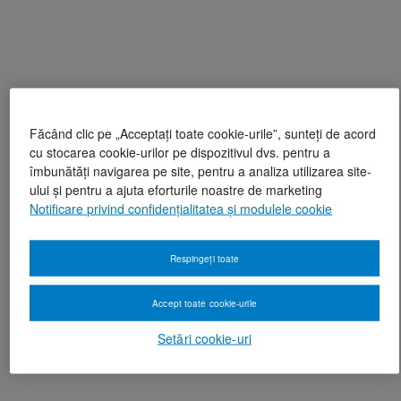
Făcând clic pe „Acceptați toate cookie-urile”, sunteți de acord
cu stocarea cookie-urilor pe dispozitivul dvs. pentru a
îmbunătăți navigarea pe site, pentru a analiza utilizarea site-
ului și pentru a ajuta eforturile noastre de marketing
Notificare privind confidențialitatea și modulele cookie
Respingeți toate
Accept toate cookie-urile
Setări cookie-uri