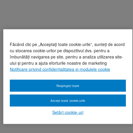
Făcând clic pe „Acceptați toate cookie-urile”, sunteți de acord
cu stocarea cookie-urilor pe dispozitivul dvs. pentru a
îmbunătăți navigarea pe site, pentru a analiza utilizarea site-
ului și pentru a ajuta eforturile noastre de marketing
Notificare privind confidențialitatea și modulele cookie
Respingeți toate
Accept toate cookie-urile
Setări cookie-uri