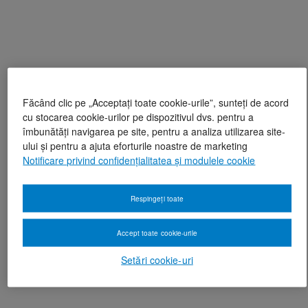
Făcând clic pe „Acceptați toate cookie-urile”, sunteți de acord
cu stocarea cookie-urilor pe dispozitivul dvs. pentru a
îmbunătăți navigarea pe site, pentru a analiza utilizarea site-
ului și pentru a ajuta eforturile noastre de marketing
Notificare privind confidențialitatea și modulele cookie
Respingeți toate
Accept toate cookie-urile
Setări cookie-uri