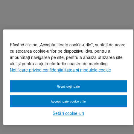
Făcând clic pe „Acceptați toate cookie-urile”, sunteți de acord
cu stocarea cookie-urilor pe dispozitivul dvs. pentru a
îmbunătăți navigarea pe site, pentru a analiza utilizarea site-
ului și pentru a ajuta eforturile noastre de marketing
Notificare privind confidențialitatea și modulele cookie
Respingeți toate
Accept toate cookie-urile
Setări cookie-uri