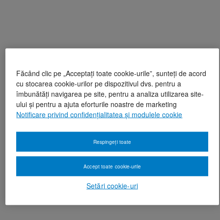
Făcând clic pe „Acceptați toate cookie-urile”, sunteți de acord
cu stocarea cookie-urilor pe dispozitivul dvs. pentru a
îmbunătăți navigarea pe site, pentru a analiza utilizarea site-
ului și pentru a ajuta eforturile noastre de marketing
Notificare privind confidențialitatea și modulele cookie
Respingeți toate
Accept toate cookie-urile
Setări cookie-uri