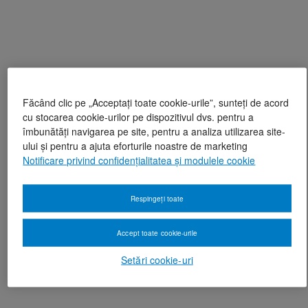
Făcând clic pe „Acceptați toate cookie-urile”, sunteți de acord
cu stocarea cookie-urilor pe dispozitivul dvs. pentru a
îmbunătăți navigarea pe site, pentru a analiza utilizarea site-
ului și pentru a ajuta eforturile noastre de marketing
Notificare privind confidențialitatea și modulele cookie
Respingeți toate
Accept toate cookie-urile
Setări cookie-uri