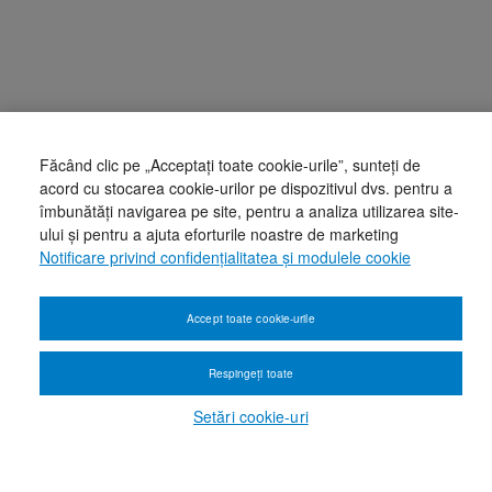
Făcând clic pe „Acceptați toate cookie-urile”, sunteți de
acord cu stocarea cookie-urilor pe dispozitivul dvs. pentru a
îmbunătăți navigarea pe site, pentru a analiza utilizarea site-
ului și pentru a ajuta eforturile noastre de marketing
Notificare privind confidențialitatea și modulele cookie
Accept toate cookie-urile
Respingeți toate
Setări cookie-uri