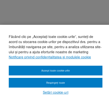
Făcând clic pe „Acceptați toate cookie-urile”, sunteți de
acord cu stocarea cookie-urilor pe dispozitivul dvs. pentru a
îmbunătăți navigarea pe site, pentru a analiza utilizarea site-
ului și pentru a ajuta eforturile noastre de marketing
Notificare privind confidențialitatea și modulele cookie
Accept toate cookie-urile
Respingeți toate
Setări cookie-uri