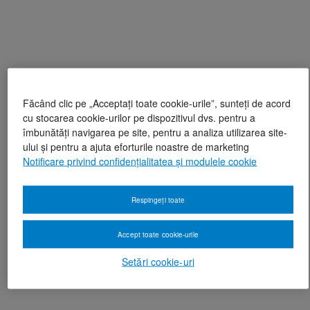
Făcând clic pe „Acceptați toate cookie-urile”, sunteți de acord
cu stocarea cookie-urilor pe dispozitivul dvs. pentru a
îmbunătăți navigarea pe site, pentru a analiza utilizarea site-
ului și pentru a ajuta eforturile noastre de marketing
Notificare privind confidențialitatea și modulele cookie
Respingeți toate
Accept toate cookie-urile
Setări cookie-uri