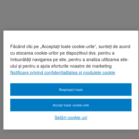
Făcând clic pe „Acceptați toate cookie-urile”, sunteți de acord
cu stocarea cookie-urilor pe dispozitivul dvs. pentru a
îmbunătăți navigarea pe site, pentru a analiza utilizarea site-
ului și pentru a ajuta eforturile noastre de marketing
Notificare privind confidențialitatea și modulele cookie
Respingeți toate
Accept toate cookie-urile
Setări cookie-uri