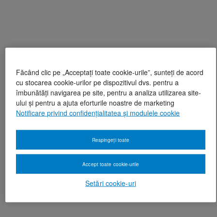
Făcând clic pe „Acceptați toate cookie-urile”, sunteți de acord
cu stocarea cookie-urilor pe dispozitivul dvs. pentru a
îmbunătăți navigarea pe site, pentru a analiza utilizarea site-
ului și pentru a ajuta eforturile noastre de marketing
Notificare privind confidențialitatea și modulele cookie
Respingeți toate
Accept toate cookie-urile
Setări cookie-uri