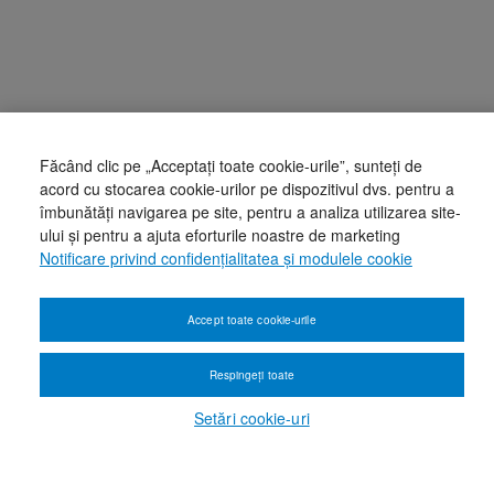
Făcând clic pe „Acceptați toate cookie-urile”, sunteți de
acord cu stocarea cookie-urilor pe dispozitivul dvs. pentru a
îmbunătăți navigarea pe site, pentru a analiza utilizarea site-
ului și pentru a ajuta eforturile noastre de marketing
Notificare privind confidențialitatea și modulele cookie
Accept toate cookie-urile
Respingeți toate
Setări cookie-uri