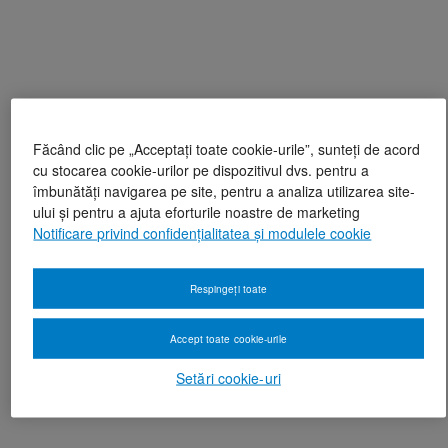
Făcând clic pe „Acceptați toate cookie-urile”, sunteți de acord
cu stocarea cookie-urilor pe dispozitivul dvs. pentru a
îmbunătăți navigarea pe site, pentru a analiza utilizarea site-
ului și pentru a ajuta eforturile noastre de marketing
Notificare privind confidențialitatea și modulele cookie
Respingeți toate
Accept toate cookie-urile
Setări cookie-uri