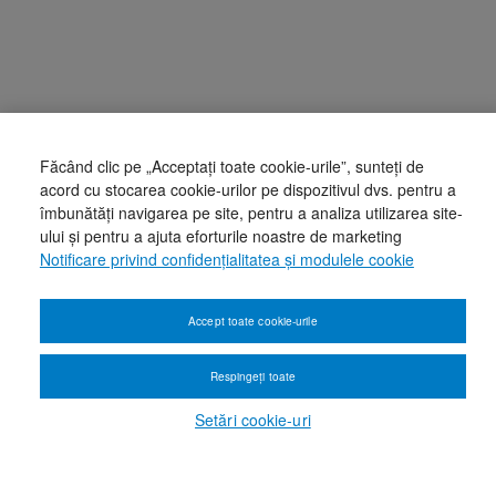
Făcând clic pe „Acceptați toate cookie-urile”, sunteți de
acord cu stocarea cookie-urilor pe dispozitivul dvs. pentru a
îmbunătăți navigarea pe site, pentru a analiza utilizarea site-
ului și pentru a ajuta eforturile noastre de marketing
Notificare privind confidențialitatea și modulele cookie
Accept toate cookie-urile
Respingeți toate
Setări cookie-uri