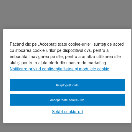
Făcând clic pe „Acceptați toate cookie-urile”, sunteți de acord
cu stocarea cookie-urilor pe dispozitivul dvs. pentru a
îmbunătăți navigarea pe site, pentru a analiza utilizarea site-
ului și pentru a ajuta eforturile noastre de marketing
Notificare privind confidențialitatea și modulele cookie
Respingeți toate
Accept toate cookie-urile
Setări cookie-uri