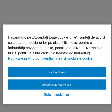
Făcând clic pe „Acceptați toate cookie-urile”, sunteți de acord
cu stocarea cookie-urilor pe dispozitivul dvs. pentru a
îmbunătăți navigarea pe site, pentru a analiza utilizarea site-
ului și pentru a ajuta eforturile noastre de marketing
Notificare privind confidențialitatea și modulele cookie
Respingeți toate
Accept toate cookie-urile
Setări cookie-uri