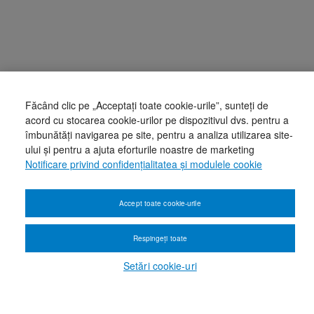
Făcând clic pe „Acceptați toate cookie-urile”, sunteți de
acord cu stocarea cookie-urilor pe dispozitivul dvs. pentru a
îmbunătăți navigarea pe site, pentru a analiza utilizarea site-
ului și pentru a ajuta eforturile noastre de marketing
Notificare privind confidențialitatea și modulele cookie
Accept toate cookie-urile
Respingeți toate
Setări cookie-uri