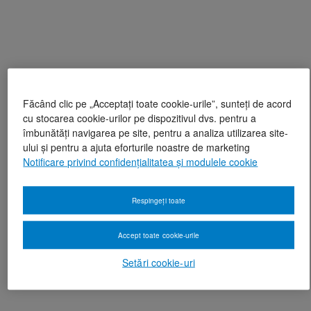
Făcând clic pe „Acceptați toate cookie-urile”, sunteți de acord
cu stocarea cookie-urilor pe dispozitivul dvs. pentru a
îmbunătăți navigarea pe site, pentru a analiza utilizarea site-
ului și pentru a ajuta eforturile noastre de marketing
Notificare privind confidențialitatea și modulele cookie
Respingeți toate
Accept toate cookie-urile
Setări cookie-uri