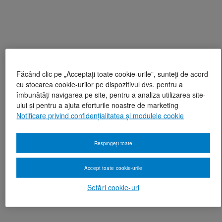
Făcând clic pe „Acceptați toate cookie-urile”, sunteți de acord
cu stocarea cookie-urilor pe dispozitivul dvs. pentru a
îmbunătăți navigarea pe site, pentru a analiza utilizarea site-
ului și pentru a ajuta eforturile noastre de marketing
Notificare privind confidențialitatea și modulele cookie
Respingeți toate
Accept toate cookie-urile
Setări cookie-uri