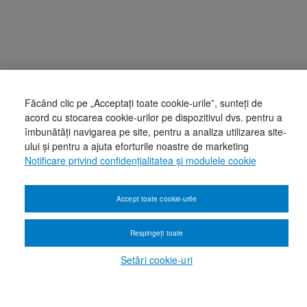
Făcând clic pe „Acceptați toate cookie-urile”, sunteți de
acord cu stocarea cookie-urilor pe dispozitivul dvs. pentru a
îmbunătăți navigarea pe site, pentru a analiza utilizarea site-
ului și pentru a ajuta eforturile noastre de marketing
Notificare privind confidențialitatea și modulele cookie
Accept toate cookie-urile
Respingeți toate
Setări cookie-uri