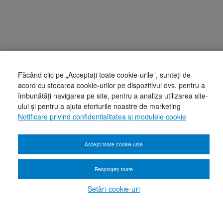
Făcând clic pe „Acceptați toate cookie-urile”, sunteți de
acord cu stocarea cookie-urilor pe dispozitivul dvs. pentru a
îmbunătăți navigarea pe site, pentru a analiza utilizarea site-
ului și pentru a ajuta eforturile noastre de marketing
Notificare privind confidențialitatea și modulele cookie
Accept toate cookie-urile
Respingeți toate
Setări cookie-uri