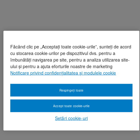
Făcând clic pe „Acceptați toate cookie-urile”, sunteți de acord
cu stocarea cookie-urilor pe dispozitivul dvs. pentru a
îmbunătăți navigarea pe site, pentru a analiza utilizarea site-
ului și pentru a ajuta eforturile noastre de marketing
Notificare privind confidențialitatea și modulele cookie
Respingeți toate
Accept toate cookie-urile
Setări cookie-uri