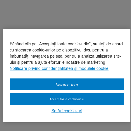
Făcând clic pe „Acceptați toate cookie-urile”, sunteți de acord
cu stocarea cookie-urilor pe dispozitivul dvs. pentru a
îmbunătăți navigarea pe site, pentru a analiza utilizarea site-
ului și pentru a ajuta eforturile noastre de marketing
Notificare privind confidențialitatea și modulele cookie
Respingeți toate
Accept toate cookie-urile
Setări cookie-uri