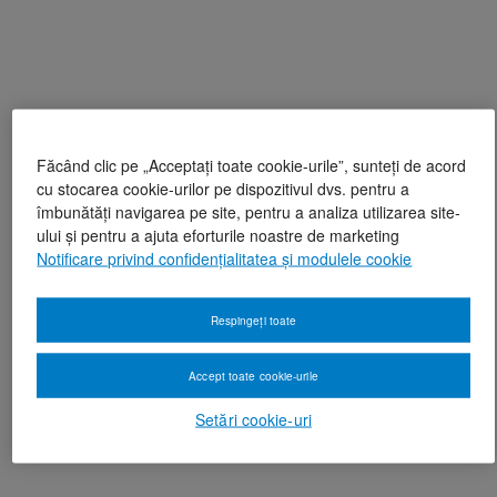
Făcând clic pe „Acceptați toate cookie-urile”, sunteți de acord
cu stocarea cookie-urilor pe dispozitivul dvs. pentru a
îmbunătăți navigarea pe site, pentru a analiza utilizarea site-
ului și pentru a ajuta eforturile noastre de marketing
Notificare privind confidențialitatea și modulele cookie
Respingeți toate
Accept toate cookie-urile
Setări cookie-uri