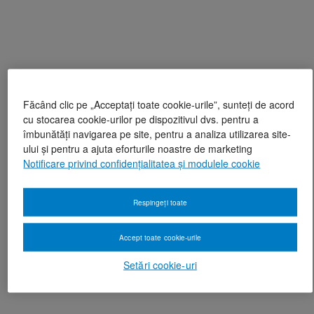
Făcând clic pe „Acceptați toate cookie-urile”, sunteți de acord
cu stocarea cookie-urilor pe dispozitivul dvs. pentru a
îmbunătăți navigarea pe site, pentru a analiza utilizarea site-
ului și pentru a ajuta eforturile noastre de marketing
Notificare privind confidențialitatea și modulele cookie
Respingeți toate
Accept toate cookie-urile
Setări cookie-uri