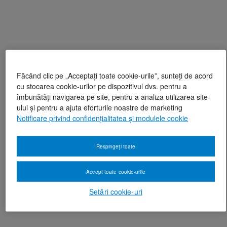
Făcând clic pe „Acceptați toate cookie-urile”, sunteți de acord
cu stocarea cookie-urilor pe dispozitivul dvs. pentru a
îmbunătăți navigarea pe site, pentru a analiza utilizarea site-
ului și pentru a ajuta eforturile noastre de marketing
Notificare privind confidențialitatea și modulele cookie
Respingeți toate
Accept toate cookie-urile
Setări cookie-uri