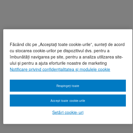
Făcând clic pe „Acceptați toate cookie-urile”, sunteți de acord
cu stocarea cookie-urilor pe dispozitivul dvs. pentru a
îmbunătăți navigarea pe site, pentru a analiza utilizarea site-
ului și pentru a ajuta eforturile noastre de marketing
Notificare privind confidențialitatea și modulele cookie
Respingeți toate
Accept toate cookie-urile
Setări cookie-uri