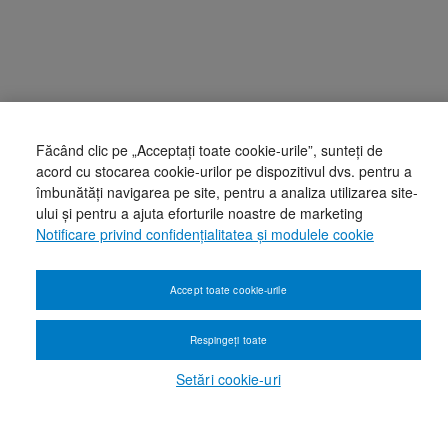
Făcând clic pe „Acceptați toate cookie-urile”, sunteți de
acord cu stocarea cookie-urilor pe dispozitivul dvs. pentru a
îmbunătăți navigarea pe site, pentru a analiza utilizarea site-
ului și pentru a ajuta eforturile noastre de marketing
Notificare privind confidențialitatea și modulele cookie
Accept toate cookie-urile
Respingeți toate
Setări cookie-uri