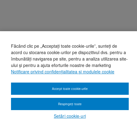
Făcând clic pe „Acceptați toate cookie-urile”, sunteți de
acord cu stocarea cookie-urilor pe dispozitivul dvs. pentru a
îmbunătăți navigarea pe site, pentru a analiza utilizarea site-
ului și pentru a ajuta eforturile noastre de marketing
Notificare privind confidențialitatea și modulele cookie
Accept toate cookie-urile
Respingeți toate
Setări cookie-uri