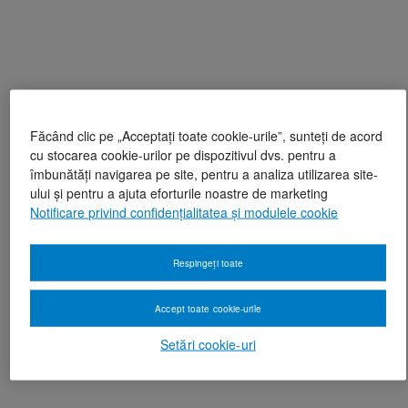
Făcând clic pe „Acceptați toate cookie-urile”, sunteți de acord
cu stocarea cookie-urilor pe dispozitivul dvs. pentru a
îmbunătăți navigarea pe site, pentru a analiza utilizarea site-
ului și pentru a ajuta eforturile noastre de marketing
Notificare privind confidențialitatea și modulele cookie
Respingeți toate
Accept toate cookie-urile
Setări cookie-uri