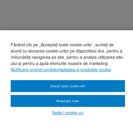
Făcând clic pe „Acceptați toate cookie-urile”, sunteți de
acord cu stocarea cookie-urilor pe dispozitivul dvs. pentru a
îmbunătăți navigarea pe site, pentru a analiza utilizarea site-
ului și pentru a ajuta eforturile noastre de marketing
Notificare privind confidențialitatea și modulele cookie
Accept toate cookie-urile
Respingeți toate
Setări cookie-uri