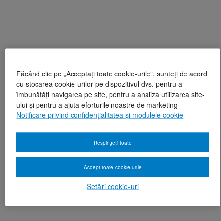
Făcând clic pe „Acceptați toate cookie-urile”, sunteți de acord
cu stocarea cookie-urilor pe dispozitivul dvs. pentru a
îmbunătăți navigarea pe site, pentru a analiza utilizarea site-
ului și pentru a ajuta eforturile noastre de marketing
Notificare privind confidențialitatea și modulele cookie
Respingeți toate
Accept toate cookie-urile
Setări cookie-uri