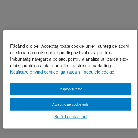
Făcând clic pe „Acceptați toate cookie-urile”, sunteți de acord
cu stocarea cookie-urilor pe dispozitivul dvs. pentru a
îmbunătăți navigarea pe site, pentru a analiza utilizarea site-
ului și pentru a ajuta eforturile noastre de marketing
Notificare privind confidențialitatea și modulele cookie
Respingeți toate
Accept toate cookie-urile
Setări cookie-uri