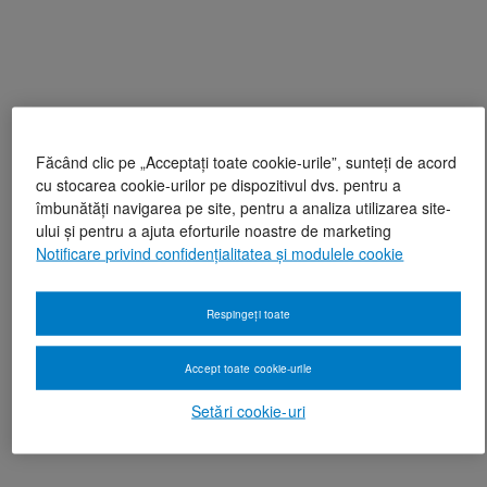
Făcând clic pe „Acceptați toate cookie-urile”, sunteți de acord
cu stocarea cookie-urilor pe dispozitivul dvs. pentru a
îmbunătăți navigarea pe site, pentru a analiza utilizarea site-
ului și pentru a ajuta eforturile noastre de marketing
Notificare privind confidențialitatea și modulele cookie
Respingeți toate
Accept toate cookie-urile
Setări cookie-uri