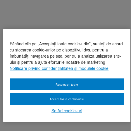
Făcând clic pe „Acceptați toate cookie-urile”, sunteți de acord
cu stocarea cookie-urilor pe dispozitivul dvs. pentru a
îmbunătăți navigarea pe site, pentru a analiza utilizarea site-
ului și pentru a ajuta eforturile noastre de marketing
Notificare privind confidențialitatea și modulele cookie
Respingeți toate
Accept toate cookie-urile
Setări cookie-uri