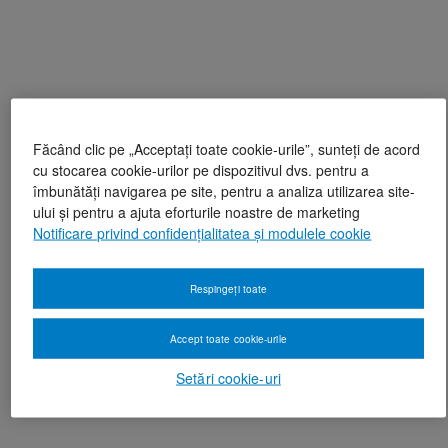
Făcând clic pe „Acceptați toate cookie-urile”, sunteți de acord
cu stocarea cookie-urilor pe dispozitivul dvs. pentru a
îmbunătăți navigarea pe site, pentru a analiza utilizarea site-
ului și pentru a ajuta eforturile noastre de marketing
Notificare privind confidențialitatea și modulele cookie
Respingeți toate
Accept toate cookie-urile
Setări cookie-uri