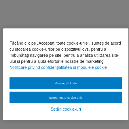
Făcând clic pe „Acceptați toate cookie-urile”, sunteți de acord
cu stocarea cookie-urilor pe dispozitivul dvs. pentru a
îmbunătăți navigarea pe site, pentru a analiza utilizarea site-
ului și pentru a ajuta eforturile noastre de marketing
Notificare privind confidențialitatea și modulele cookie
Respingeți toate
Accept toate cookie-urile
Setări cookie-uri