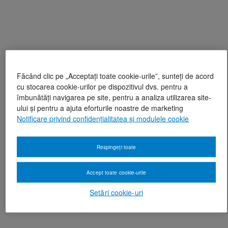
Făcând clic pe „Acceptați toate cookie-urile”, sunteți de acord
cu stocarea cookie-urilor pe dispozitivul dvs. pentru a
îmbunătăți navigarea pe site, pentru a analiza utilizarea site-
ului și pentru a ajuta eforturile noastre de marketing
Notificare privind confidențialitatea și modulele cookie
Respingeți toate
Accept toate cookie-urile
Setări cookie-uri