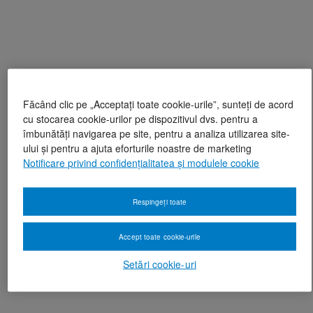
Făcând clic pe „Acceptați toate cookie-urile”, sunteți de acord
cu stocarea cookie-urilor pe dispozitivul dvs. pentru a
îmbunătăți navigarea pe site, pentru a analiza utilizarea site-
ului și pentru a ajuta eforturile noastre de marketing
Notificare privind confidențialitatea și modulele cookie
Respingeți toate
Accept toate cookie-urile
Setări cookie-uri