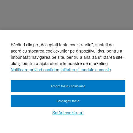
Făcând clic pe „Acceptați toate cookie-urile”, sunteți de
acord cu stocarea cookie-urilor pe dispozitivul dvs. pentru a
îmbunătăți navigarea pe site, pentru a analiza utilizarea site-
ului și pentru a ajuta eforturile noastre de marketing
Notificare privind confidențialitatea și modulele cookie
Accept toate cookie-urile
Respingeți toate
Setări cookie-uri