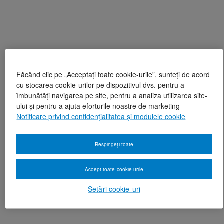
Făcând clic pe „Acceptați toate cookie-urile”, sunteți de acord
cu stocarea cookie-urilor pe dispozitivul dvs. pentru a
îmbunătăți navigarea pe site, pentru a analiza utilizarea site-
ului și pentru a ajuta eforturile noastre de marketing
Notificare privind confidențialitatea și modulele cookie
Respingeți toate
Accept toate cookie-urile
Setări cookie-uri