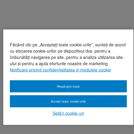
Făcând clic pe „Acceptați toate cookie-urile”, sunteți de acord
cu stocarea cookie-urilor pe dispozitivul dvs. pentru a
îmbunătăți navigarea pe site, pentru a analiza utilizarea site-
ului și pentru a ajuta eforturile noastre de marketing
Notificare privind confidențialitatea și modulele cookie
Respingeți toate
Accept toate cookie-urile
Setări cookie-uri