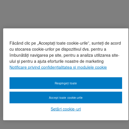
Făcând clic pe „Acceptați toate cookie-urile”, sunteți de acord
cu stocarea cookie-urilor pe dispozitivul dvs. pentru a
îmbunătăți navigarea pe site, pentru a analiza utilizarea site-
ului și pentru a ajuta eforturile noastre de marketing
Notificare privind confidențialitatea și modulele cookie
Respingeți toate
Accept toate cookie-urile
Setări cookie-uri